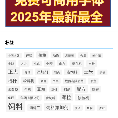
标签
价格
仔猪
动物
含量
中国名牌
发酵剂
哈尔滨
大北
小麦
搅拌机
土鸡
山东
方舟
小鸡
正大
玉米
添加剂
猪饲料
母猪
猪肉
的是
秸秆
粉碎机
股份有限公司
精料
肉牛
草鱼
配方
豆粕
蛋白质
都是
锦鲤
蛋鸡
豆饼
颗粒
颗粒机
集团
青饲料
集团有限公司
饲料
饲料添加剂
饲料厂
麦麸
魔法
鱼粉