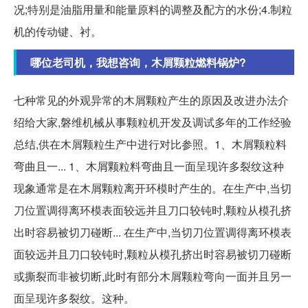
况;特别是油脂用量和能量原料的调整及配方的水份;4.制粒
机的传动键、衬。
哪位老司机，我想咨询，木屑颗粒燃料锅炉?
七种常见的外观异常的木屑颗粒产生的原因及改进办法介
绍给大家,磐维机械从事颗粒机开发及调试多年的工作经验
总结,供在木屑颗粒生产中进行对比参照。1、木屑颗粒料
弯曲且一... 1、木屑颗粒料弯曲且一面呈现许多裂纹这种
现象通常是在木屑颗粒离开环模时产生的。在生产中,当切
刀位置调得离环模表面较远并且刀口较钝时,颗粒从模孔挤
出时容易被切刀碰断... 在生产中,当切刀位置调得离环模表
面较远并且刀口较钝时,颗粒从模孔挤出时容易被切刀碰断
或撕裂而非被切断,此时有部分木屑颗粒弯向一面并且另一
面呈现许多裂纹。这种。