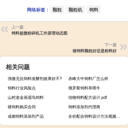
网络标签：
颗粒
颗粒机
饲料
上一篇
饲料超微粉碎机工作原理动态图
下一篇
猪饲料颗粒好还是粉料好
相关问题
强微无抗饲料发酵剂效果好不?
赤峰大中饲料厂怎么样
饲料行业风险点
俄罗斯饲料草喂牛
山村老金画眉鸟饲料
动物饲料配方设计.pdf
猪饲料购买合同
饲料添加剂代理商
成都饲料添加剂产品
全价配合饲料设计方法视频讲解