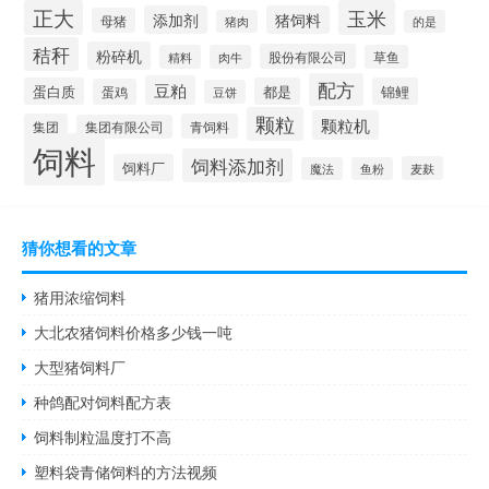
正大
玉米
添加剂
猪饲料
母猪
猪肉
的是
秸秆
粉碎机
股份有限公司
精料
肉牛
草鱼
配方
豆粕
蛋白质
都是
锦鲤
蛋鸡
豆饼
颗粒
颗粒机
集团
青饲料
集团有限公司
饲料
饲料添加剂
饲料厂
麦麸
魔法
鱼粉
猜你想看的文章
猪用浓缩饲料
大北农猪饲料价格多少钱一吨
大型猪饲料厂
种鸽配对饲料配方表
饲料制粒温度打不高
塑料袋青储饲料的方法视频