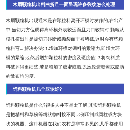
木屑颗粒机出料曲折且一面呈现许多裂纹怎么处理
木屑颗粒机出现通常是在颗粒料离开环模时发作的,在出产
中,当切刀方位调得离环模外表较远而且刀口较钝时,颗粒从
模孔挤出时是被切刀碰断或撕裂而非被堵截,这时会有些颗
粒料弯... 解决办法: 1.增加环模对饲料的紧缩力,即增大环
模的紧缩比,然后增加颗粒料的密度及硬度值; 2.将饲料质
料破坏得更细些,若是增加了糖蜜或脂肪,应改进糖蜜或脂肪
的散布均匀度。
饲料颗粒机几个压轮好?
饲料颗粒机是什么?很多人并不是太了解,其实饲料颗粒机
是把精料和草粉等粉状物料按不同比例压制成圆柱或方块
状的机器。这种机器在我们农村是非常多见的,几乎都使用