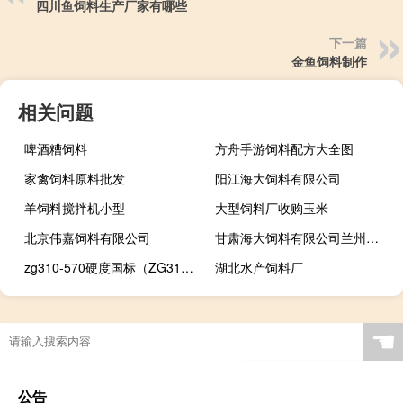
四川鱼饲料生产厂家有哪些
下一篇
金鱼饲料制作
相关问题
啤酒糟饲料
方舟手游饲料配方大全图
家禽饲料原料批发
阳江海大饲料有限公司
羊饲料搅拌机小型
大型饲料厂收购玉米
北京伟嘉饲料有限公司
甘肃海大饲料有限公司兰州新区项目
zg310-570硬度国标（ZG310 570硬度）
湖北水产饲料厂
☚
公告