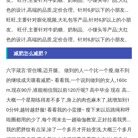
色的设计,高端的品质,定价合理。针对6岁以下的小朋友...
旺旺,主要针对膨化视频,大礼包等产品,针对6岁以上的小朋
友。 旺仔,主要针对牛奶糖、奶制品、小馒头等产品;大红
色的设计,高端的品质,定价合理。针对6岁以下的小朋友。
减肥怎么减肥？
六字箴言:管住嘴,迈开腿。 做到的人一个比一个瘦,做不到
的继续成天嚷着减肥~ 看看我,一个说到做到的女人,160c
m,现在90斤,谁能相信我以前120斤呢? 高中毕业 现在 高...
大概一个星期练得差不多了,身上的肉也麻木了,就增加到1
0分钟,越转越舒服! 看看我的小蛮腰~ 瘦下来以后跳绳和呼
啦圈都用的少了,每个周末去一趟瑜伽教室,正好拉着我男...
我的肥胖纹有点深,涂了一个多月才开始变浅,大概三个多月