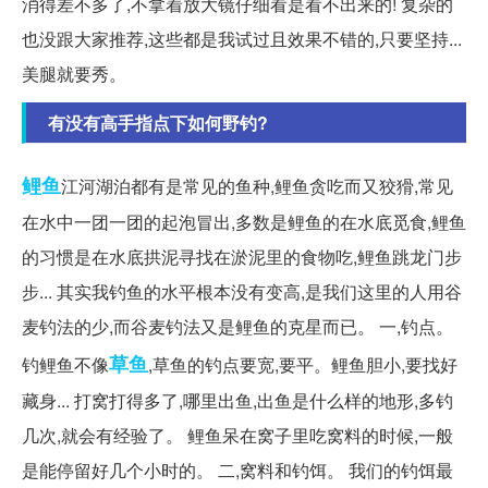
消得差不多了,不拿着放大镜仔细看是看不出来的! 复杂的
也没跟大家推荐,这些都是我试过且效果不错的,只要坚持...
美腿就要秀。
有没有高手指点下如何野钓?
鲤鱼
江河湖泊都有是常见的鱼种,鲤鱼贪吃而又狡猾,常见
在水中一团一团的起泡冒出,多数是鲤鱼的在水底觅食,鲤鱼
的习惯是在水底拱泥寻找在淤泥里的食物吃,鲤鱼跳龙门步
步... 其实我钓鱼的水平根本没有变高,是我们这里的人用谷
麦钓法的少,而谷麦钓法又是鲤鱼的克星而已。 一,钓点。
草鱼
钓鲤鱼不像
,草鱼的钓点要宽,要平。鲤鱼胆小,要找好
藏身... 打窝打得多了,哪里出鱼,出鱼是什么样的地形,多钓
几次,就会有经验了。 鲤鱼呆在窝子里吃窝料的时候,一般
是能停留好几个小时的。 二,窝料和钓饵。 我们的钓饵最