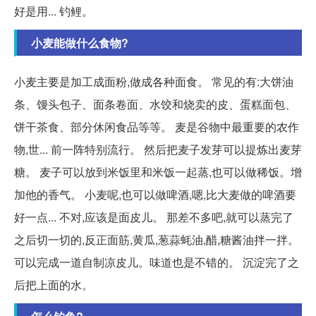
好是用... 钓鲤。
小麦能做什么食物?
小麦主要是加工成面粉,做成各种面食。 常见的有:大饼油
条、馒头包子、面条卷面、水饺和烧卖的皮、蛋糕面包、
饼干茶食、部分休闲食品等等。 麦是谷物中最重要的农作
物,世... 前一阵特别流行。 然后把麦子发芽可以提炼出麦芽
糖。 麦子可以放到米饭里和米饭一起蒸,也可以做稀饭。增
加他的香气。 小麦呢,也可以做啤酒,嗯,比大麦做的啤酒要
好一点... 不对,应该是面皮儿。 那差不多吧,就可以蒸完了
之后切一切的,反正面筋,黄瓜,葱蒜蚝油,醋,糖酱油拌一拌。
可以完成一道自制凉皮儿。味道也是不错的。 沉淀完了之
后把上面的水。