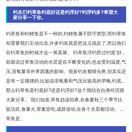
钓友们钓草鱼钓底好还是钓浮好?钓浮钓多?希望大
家分享一下你。
钓草鱼和钓鲤鱼是不一样的,钓鲤鱼属于防守类型,而钓草鱼
却需要我们主动出击,许多钓友就是把这点搞反了,所以他们
在钓草鱼的时候才会一筹莫展。 钓草鱼浮钓胜过钓底“好...
前面说过草鱼活动的水层是在不断变化的,也会受到温度,气
压,溶氧量等外界因素的影响。很多钓友都很头疼,但其实还
是有一定规律的,比如说溶氧量和气压比较高的早晚,钓底...
那么钓草鱼是钓底好?还是钓浮好?这个我结合自身经历跟
大家分享。 我们知道,草鱼趋温怕寒,在春夏秋三个季节比
较活跃,食量大,荤素皆吃,成群游动,在各个水层都活动。 ...
草鱼是。