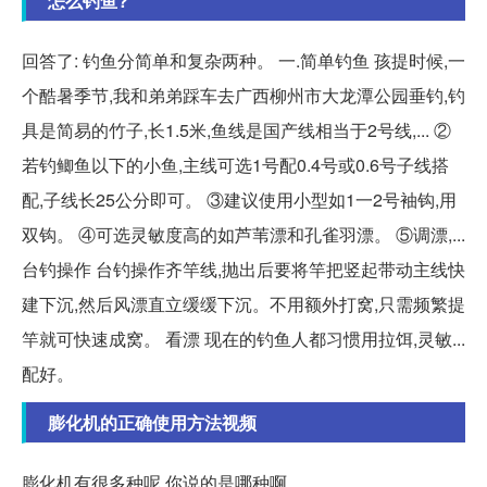
怎么钓鱼?
回答了: 钓鱼分简单和复杂两种。 一.简单钓鱼 孩提时候,一
个酷暑季节,我和弟弟踩车去广西柳州市大龙潭公园垂钓,钓
具是简易的竹子,长1.5米,鱼线是国产线相当于2号线,... ②
若钓鲫鱼以下的小鱼,主线可选1号配0.4号或0.6号子线搭
配,子线长25公分即可。 ③建议使用小型如1一2号袖钩,用
双钩。 ④可选灵敏度高的如芦苇漂和孔雀羽漂。 ⑤调漂,...
台钓操作 台钓操作齐竿线,抛出后要将竿把竖起带动主线快
建下沉,然后风漂直立缓缓下沉。不用额外打窝,只需频繁提
竿就可快速成窝。 看漂 现在的钓鱼人都习惯用拉饵,灵敏...
配好。
膨化机的正确使用方法视频
膨化机有很多种呢,你说的是哪种啊