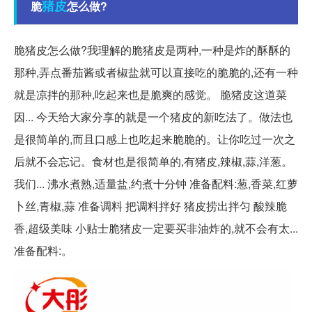
猪皮
脆
怎么做?
脆猪皮怎么做?我理解的脆猪皮是两种,一种是炸的酥酥的
那种,弄点番茄酱或者椒盐就可以直接吃的脆脆的,还有一种
就是凉拌的那种,吃起来也是脆爽的感觉。 脆猪皮这道菜
因... 今天给大家分享的就是一个猪皮的新吃法了。做法也
是很简单的,而且口感上也吃起来脆脆的。让你吃过一次之
后就不会忘记。食材也是很简单的,有猪皮,辣椒,蒜,洋葱。
我们... 沸水煮熟,适量盐,约煮十分钟 准备配料:葱,香菜,红萝
卜丝,青椒,蒜 准备调料 把调料拌好 猪皮捞出拌匀 酸辣脆
香,超级美味 小贴士脆猪皮一定要买非油炸的,就不会有太...
准备配料:。