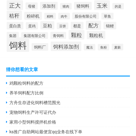
正大
玉米
添加剂
猪饲料
母猪
猪肉
的是
秸秆
粉碎机
股份有限公司
精料
肉牛
草鱼
配方
豆粕
蛋白质
都是
锦鲤
蛋鸡
豆饼
颗粒
颗粒机
集团
青饲料
集团有限公司
饲料
饲料添加剂
饲料厂
麦麸
魔法
鱼粉
猜你想看的文章
鸡颗粒饲料的配方
养羊饲料配方比例
方舟生存进化饲料槽范围光
宠物饲料生产许可证代办
家用小型饲料搅拌机价格
ks推广自助网站最便宜qq业务在线下单