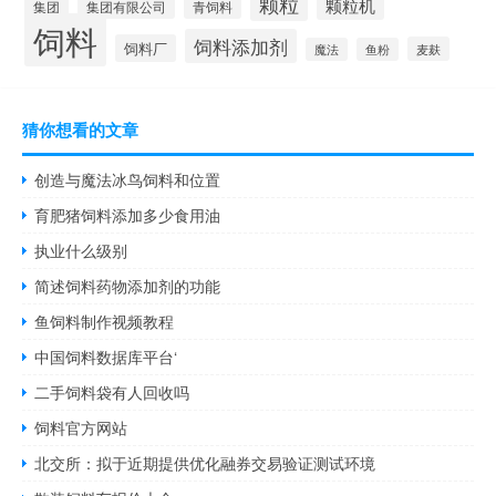
颗粒
颗粒机
集团
青饲料
集团有限公司
饲料
饲料添加剂
饲料厂
麦麸
魔法
鱼粉
猜你想看的文章
创造与魔法冰鸟饲料和位置
育肥猪饲料添加多少食用油
执业什么级别
简述饲料药物添加剂的功能
鱼饲料制作视频教程
中国饲料数据库平台‘
二手饲料袋有人回收吗
饲料官方网站
北交所：拟于近期提供优化融券交易验证测试环境