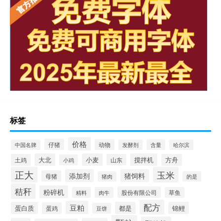
标签
价格
仔猪
动物
含量
中国名牌
发酵剂
哈尔滨
大北
小麦
搅拌机
土鸡
山东
方舟
小鸡
正大
玉米
添加剂
猪饲料
母猪
猪肉
的是
秸秆
粉碎机
股份有限公司
精料
肉牛
草鱼
配方
豆粕
蛋白质
都是
锦鲤
蛋鸡
豆饼