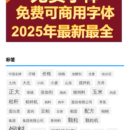
标签
价格
仔猪
动物
含量
中国名牌
发酵剂
哈尔滨
大北
小麦
搅拌机
土鸡
山东
方舟
小鸡
正大
玉米
添加剂
猪饲料
母猪
猪肉
的是
秸秆
粉碎机
股份有限公司
精料
肉牛
草鱼
配方
豆粕
蛋白质
都是
锦鲤
蛋鸡
豆饼
颗粒
颗粒机
集团
青饲料
集团有限公司
饲料