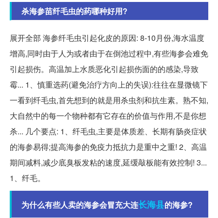
杀海参苗纤毛虫的药哪种好用?
展开全部 海参纤毛虫引起化皮的原因: 8-10月份,海水温度
增高,同时由于人为或者由于在倒池过程中,有些海参会难免
引起损伤。高温加上水质恶化引起损伤面的的感染,导致
霉... 1、慎重选药(避免治疗方向上的失误):往往在显微镜下
一看到纤毛虫,首先想到的就是用杀虫剂和抗生素。熟不知,
大自然中的每一个物种都有它存在的价值与作用,不是你想
杀... 几个要点: 1、纤毛虫,主要是体质差、长期有肠炎症状
的海参易得;提高海参的免疫力抵抗力是重中之重! 2、高温
期间减料,减少底臭板发粘的速度,延缓敲板能有效控制! 3...
1、纤毛。
长海县
为什么有些人卖的海参会冒充大连
的海参?