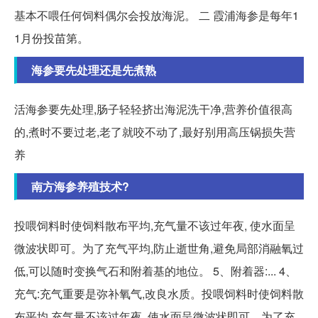
基本不喂任何饲料偶尔会投放海泥。 二 霞浦海参是每年1
1月份投苗第。
海参要先处理还是先煮熟
活海参要先处理,肠子轻轻挤出海泥洗干净,营养价值很高
的,煮时不要过老,老了就咬不动了,最好别用高压锅损失营
养
南方海参养殖技术?
投喂饲料时使饲料散布平均,充气量不该过年夜, 使水面呈
微波状即可。为了充气平均,防止逝世角,避免局部消融氧过
低,可以随时变换气石和附着基的地位。 5、附着器:... 4、
充气:充气重要是弥补氧气,改良水质。投喂饲料时使饲料散
布平均,充气量不该过年夜, 使水面呈微波状即可。为了充