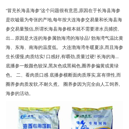
“冒充长海县海参”这个问题很有意思,原因在于长海县海参
是吹嘘最为夸张的产地,每年按大连海参交易量和长海县海
参交易量预估,所谓长海县海参根本就不需要潜水员捕捞,
出... 原因是大连的海参属勃海湾的海珍品! 勃海湾气温比黄
海、东海、南海的温度低。 大连渤海湾冬暖夏凉,而且海参
生长缓慢,肉质结实! 口感好,有嚼劲,质量过硬! 长海的海...
底播参一般颜色较深,黑灰色或黑褐色,圈养参偏黄或黄绿
色。 二、看肉质口感 底播参横断面肉质厚实,富有弹性,而
圈养参肉质发软,不耐久煮。 圈养参因为完全由人工饲养,
海参的活动。