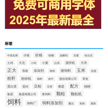
标签
价格
仔猪
动物
含量
中国名牌
发酵剂
哈尔滨
大北
小麦
搅拌机
土鸡
山东
方舟
小鸡
正大
玉米
添加剂
猪饲料
母猪
猪肉
的是
秸秆
粉碎机
股份有限公司
精料
肉牛
草鱼
配方
豆粕
蛋白质
都是
锦鲤
蛋鸡
豆饼
颗粒
颗粒机
集团
青饲料
集团有限公司
饲料
饲料添加剂
饲料厂
麦麸
魔法
鱼粉