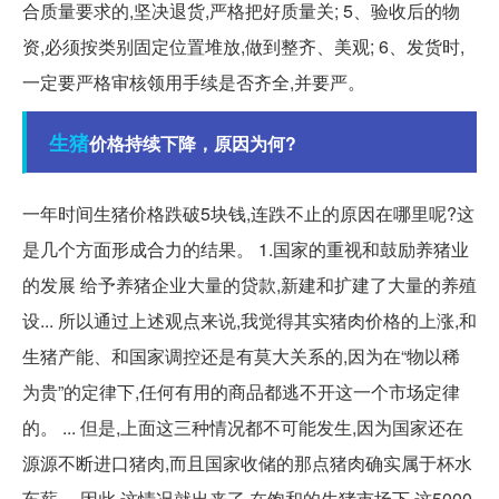
合质量要求的,坚决退货,严格把好质量关; 5、验收后的物
资,必须按类别固定位置堆放,做到整齐、美观; 6、发货时,
一定要严格审核领用手续是否齐全,并要严。
生猪
价格持续下降，原因为何?
一年时间生猪价格跌破5块钱,连跌不止的原因在哪里呢?这
是几个方面形成合力的结果。 1.国家的重视和鼓励养猪业
的发展 给予养猪企业大量的贷款,新建和扩建了大量的养殖
设... 所以通过上述观点来说,我觉得其实猪肉价格的上涨,和
生猪产能、和国家调控还是有莫大关系的,因为在“物以稀
为贵”的定律下,任何有用的商品都逃不开这一个市场定律
的。 ... 但是,上面这三种情况都不可能发生,因为国家还在
源源不断进口猪肉,而且国家收储的那点猪肉确实属于杯水
车薪。 因此,这情况就出来了,在饱和的生猪市场下,这5000