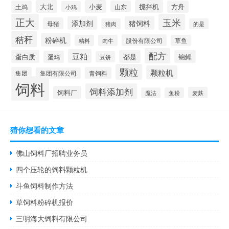
大北
小麦
搅拌机
土鸡
山东
方舟
小鸡
正大
玉米
添加剂
猪饲料
母猪
猪肉
的是
秸秆
粉碎机
股份有限公司
精料
肉牛
草鱼
配方
豆粕
蛋白质
都是
锦鲤
蛋鸡
豆饼
颗粒
颗粒机
集团
青饲料
集团有限公司
饲料
饲料添加剂
饲料厂
麦麸
魔法
鱼粉
猜你想看的文章
佛山饲料厂招聘业务员
四个压轮的饲料颗粒机
斗鱼饲料制作方法
草饲料粉碎机报价
三明海大饲料有限公司