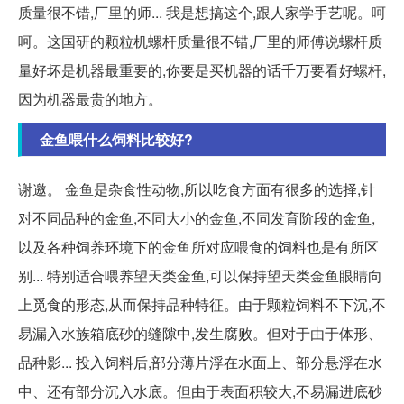
质量很不错,厂里的师... 我是想搞这个,跟人家学手艺呢。呵
呵。这国研的颗粒机螺杆质量很不错,厂里的师傅说螺杆质
量好坏是机器最重要的,你要是买机器的话千万要看好螺杆,
因为机器最贵的地方。
金鱼喂什么饲料比较好?
谢邀。 金鱼是杂食性动物,所以吃食方面有很多的选择,针
对不同品种的金鱼,不同大小的金鱼,不同发育阶段的金鱼,
以及各种饲养环境下的金鱼所对应喂食的饲料也是有所区
别... 特别适合喂养望天类金鱼,可以保持望天类金鱼眼睛向
上觅食的形态,从而保持品种特征。由于颗粒饲料不下沉,不
易漏入水族箱底砂的缝隙中,发生腐败。但对于由于体形、
品种影... 投入饲料后,部分薄片浮在水面上、部分悬浮在水
中、还有部分沉入水底。但由于表面积较大,不易漏进底砂