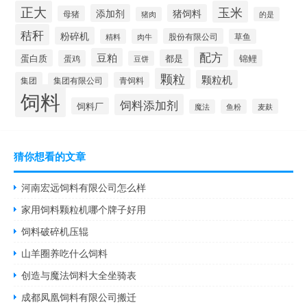
正大
玉米
添加剂
猪饲料
母猪
猪肉
的是
秸秆
粉碎机
股份有限公司
精料
肉牛
草鱼
配方
豆粕
蛋白质
都是
锦鲤
蛋鸡
豆饼
颗粒
颗粒机
集团
青饲料
集团有限公司
饲料
饲料添加剂
饲料厂
麦麸
魔法
鱼粉
猜你想看的文章
河南宏远饲料有限公司怎么样
家用饲料颗粒机哪个牌子好用
饲料破碎机压辊
山羊圈养吃什么饲料
创造与魔法饲料大全坐骑表
成都凤凰饲料有限公司搬迁