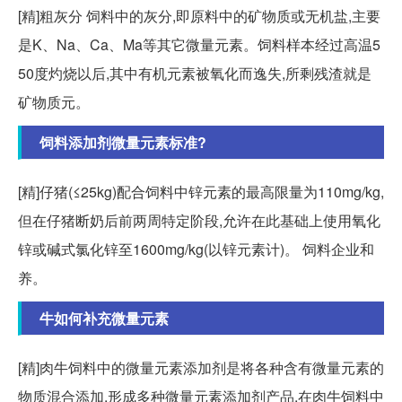
[精]粗灰分 饲料中的灰分,即原料中的矿物质或无机盐,主要
是K、Na、Ca、Ma等其它微量元素。饲料样本经过高温5
50度灼烧以后,其中有机元素被氧化而逸失,所剩残渣就是
矿物质元。
饲料添加剂微量元素标准?
[精]仔猪(≤25kg)配合饲料中锌元素的最高限量为110mg/kg,
但在仔猪断奶后前两周特定阶段,允许在此基础上使用氧化
锌或碱式氯化锌至1600mg/kg(以锌元素计)。 饲料企业和
养。
牛如何补充微量元素
[精]肉牛饲料中的微量元素添加剂是将各种含有微量元素的
物质混合添加,形成多种微量元素添加剂产品,在肉牛饲料中