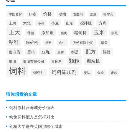
价格
仔猪
动物
含量
中国名牌
发酵剂
哈尔滨
大北
小麦
搅拌机
土鸡
山东
方舟
小鸡
正大
玉米
添加剂
猪饲料
母猪
猪肉
的是
秸秆
粉碎机
股份有限公司
精料
肉牛
草鱼
配方
豆粕
蛋白质
都是
锦鲤
蛋鸡
豆饼
颗粒
颗粒机
集团
青饲料
集团有限公司
饲料
饲料添加剂
饲料厂
麦麸
魔法
鱼粉
猜你想看的文章
饲料原料营养成分价值表
幼兔饲料配方是怎样对比
剑桥大学是在英国那哪个城市