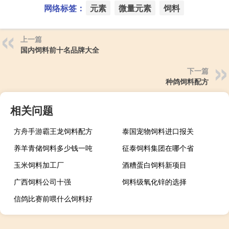
网络标签：
元素
微量元素
饲料
上一篇
国内饲料前十名品牌大全
下一篇
种鸽饲料配方
相关问题
方舟手游霸王龙饲料配方
泰国宠物饲料进口报关
养羊青储饲料多少钱一吨
征泰饲料集团在哪个省
玉米饲料加工厂
酒糟蛋白饲料新项目
广西饲料公司十强
饲料级氧化锌的选择
信鸽比赛前喂什么饲料好