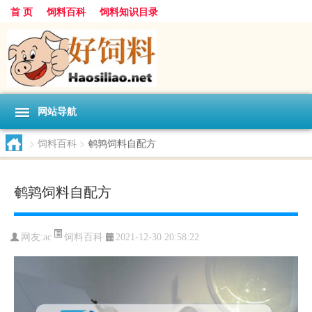
首 页
饲料百科
饲料知识目录
网站导航
>
饲料百科
>
鹌鹑饲料自配方
鹌鹑饲料自配方
饲料百科
网友:
ac
2021-12-30 20:58:22