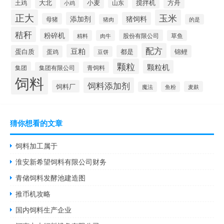
大北
小麦
搅拌机
土鸡
山东
方舟
小鸡
正大
玉米
添加剂
猪饲料
母猪
猪肉
的是
秸秆
粉碎机
股份有限公司
精料
肉牛
草鱼
配方
豆粕
蛋白质
都是
锦鲤
蛋鸡
豆饼
颗粒
颗粒机
集团
青饲料
集团有限公司
饲料
饲料添加剂
饲料厂
麦麸
魔法
鱼粉
猜你想看的文章
饲料加工属于
淮安新希望饲料有限公司财务
青储饲料发酵池建造图
推币机攻略
国内饲料生产企业