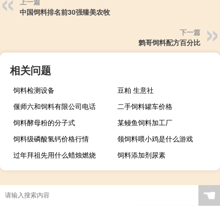
上一篇
中国饲料排名前30强臻美农牧
下一篇
鹩哥饲料配方百分比
相关问题
饲料检测设备
豆粕 生意社
偃师六和饲料有限公司电话
二手饲料罐车价格
饲料酵母粉的分子式
某鳗鱼饲料加工厂
饲料级磷酸氢钙价格行情
领饲料喂小鸡是什么游戏
过年拜祖先用什么蜡烛燃烧
饲料添加剂尿素
☚