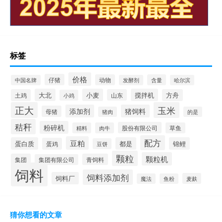
标签
价格
仔猪
动物
含量
中国名牌
发酵剂
哈尔滨
大北
小麦
搅拌机
土鸡
山东
方舟
小鸡
正大
玉米
添加剂
猪饲料
母猪
猪肉
的是
秸秆
粉碎机
股份有限公司
精料
肉牛
草鱼
配方
豆粕
蛋白质
都是
锦鲤
蛋鸡
豆饼
颗粒
颗粒机
集团
青饲料
集团有限公司
饲料
饲料添加剂
饲料厂
麦麸
魔法
鱼粉
猜你想看的文章