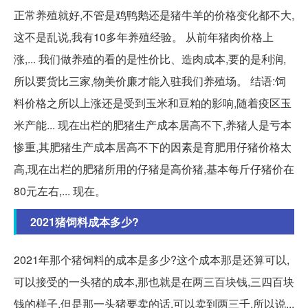
正常养殖就好,不管是鸡鸭鹅还是猪牛羊的价格变化都不大,
这不是乱说,我有10多年养殖经验。 从前年猪肉价格上
涨,... 我们做养殖的看的是性价比、造肉成本,要的是利润,
所以要货比三家,物美价廉才能入驻我们养殖场。 结语:饲
料价格之所以上涨还是受到玉米和豆粕的影响,随着疫区玉
米产能... 现在出栏的肥猪生产成本居高不下,养猪人是亏本
惨重,其肥猪生产成本居高不下的因素是育肥用仔猪价格太
高,现在出栏的肥猪所用的仔猪是高价猪,基本每斤仔猪价在
80元左右,... 现在。
2021猪饲料成本多少?
2021年那个猪饲料的成本是多少?这个成本那是还算可以,
可以接受的一头猪的成本,那也就是在两三百块钱,三四百块
钱的样子,但是那一头猪要卖的话,可以卖到两三千,所以说...