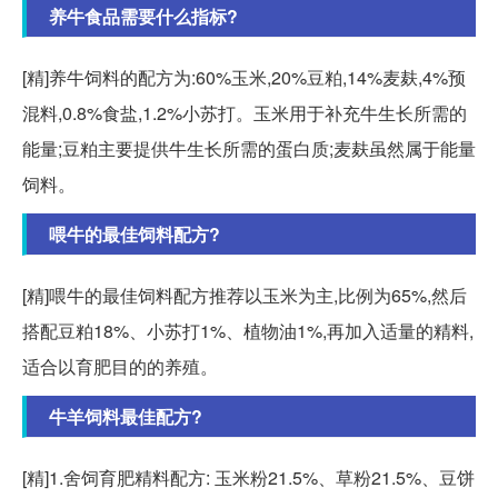
养牛食品需要什么指标?
[精]养牛饲料的配方为:60%玉米,20%豆粕,14%麦麸,4%预
混料,0.8%食盐,1.2%小苏打。玉米用于补充牛生长所需的
能量;豆粕主要提供牛生长所需的蛋白质;麦麸虽然属于能量
饲料。
喂牛的最佳饲料配方?
[精]喂牛的最佳饲料配方推荐以玉米为主,比例为65%,然后
搭配豆粕18%、小苏打1%、植物油1%,再加入适量的精料,
适合以育肥目的的养殖。
牛羊饲料最佳配方?
[精]1.舍饲育肥精料配方: 玉米粉21.5%、草粉21.5%、豆饼