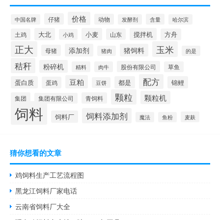
价格
仔猪
动物
含量
中国名牌
发酵剂
哈尔滨
大北
小麦
搅拌机
土鸡
山东
方舟
小鸡
正大
玉米
添加剂
猪饲料
母猪
猪肉
的是
秸秆
粉碎机
股份有限公司
精料
肉牛
草鱼
配方
豆粕
蛋白质
都是
锦鲤
蛋鸡
豆饼
颗粒
颗粒机
集团
青饲料
集团有限公司
饲料
饲料添加剂
饲料厂
麦麸
魔法
鱼粉
猜你想看的文章
鸡饲料生产工艺流程图
黑龙江饲料厂家电话
云南省饲料厂大全