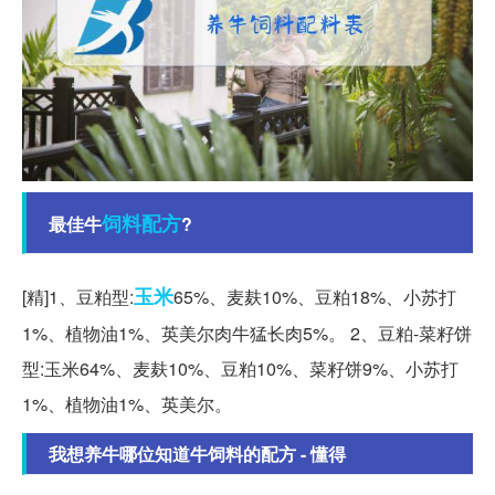
饲料
配方
最佳牛
?
玉米
[精]1、豆粕型:
65%、麦麸10%、豆粕18%、小苏打
1%、植物油1%、英美尔肉牛猛长肉5%。 2、豆粕-菜籽饼
型:玉米64%、麦麸10%、豆粕10%、菜籽饼9%、小苏打
1%、植物油1%、英美尔。
我想养牛哪位知道牛饲料的配方 - 懂得