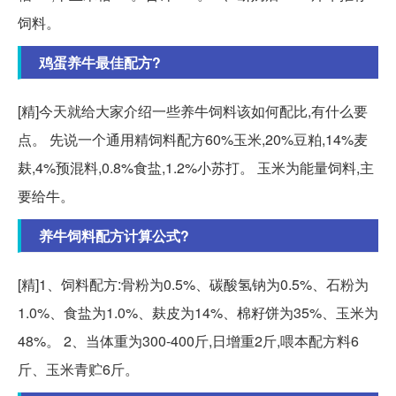
饲料。
鸡蛋养牛最佳配方?
[精]今天就给大家介绍一些养牛饲料该如何配比,有什么要
点。 先说一个通用精饲料配方60%玉米,20%豆粕,14%麦
麸,4%预混料,0.8%食盐,1.2%小苏打。 玉米为能量饲料,主
要给牛。
养牛饲料配方计算公式?
[精]1、饲料配方:骨粉为0.5%、碳酸氢钠为0.5%、石粉为
1.0%、食盐为1.0%、麸皮为14%、棉籽饼为35%、玉米为
48%。 2、当体重为300-400斤,日增重2斤,喂本配方料6
斤、玉米青贮6斤。