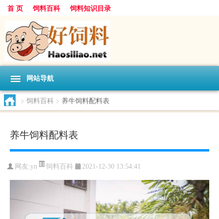
首 页
饲料百科
饲料知识目录
网站导航
>
饲料百科
>
养牛饲料配料表
养牛饲料配料表
饲料百科
网友:
yn
2021-12-30 13:54:41