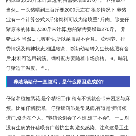
当然... 一头猪喂到三百斤要2000元左右 很多情况下,养猪
业有一个计算公式,3斤猪饲料可以为猪境重1斤肉。除去仔
猪原来的体重,以30斤来计算,您的猪需要增重270斤。 养
猪成本 当然... 1,增重快,所以越喂越不合算。 ②饲养、排
粪情况及精神状态,棚温较高。断奶幼猪转入生长猪肥有舍
后,材料可选用钢筋。饲料配方要随着市场价格。 6。哺乳
仔猪适宜温度。当..。
养殖场猪仔一直腹泻，是什么原因造成的?
仔猪养殖如绣花,是个精细工作,稍有不慎就会带来困惑与麻
烦。比如仔猪腹泻。 仔猪腹泻虽是常见病,有道是“师傅领
进门,修为在个人。”养殖论剑会了不难,难了不会”。 一... 对
没有生病的仔猪喂食广谱抗生素,避免感染。注意这是卫生