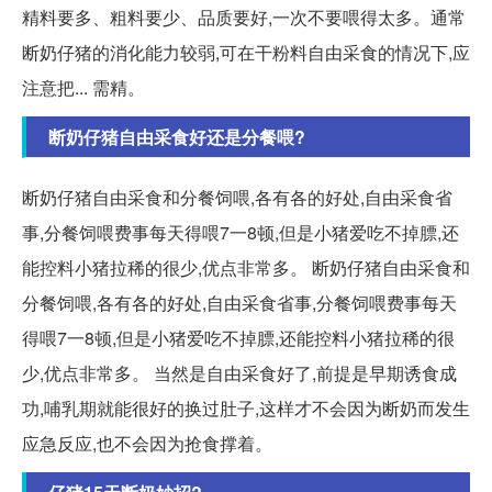
精料要多、粗料要少、品质要好,一次不要喂得太多。通常
断奶仔猪的消化能力较弱,可在干粉料自由采食的情况下,应
注意把... 需精。
断奶仔猪自由采食好还是分餐喂?
断奶仔猪自由采食和分餐饲喂,各有各的好处,自由采食省
事,分餐饲喂费事每天得喂7一8顿,但是小猪爱吃不掉膘,还
能控料小猪拉稀的很少,优点非常多。 断奶仔猪自由采食和
分餐饲喂,各有各的好处,自由采食省事,分餐饲喂费事每天
得喂7一8顿,但是小猪爱吃不掉膘,还能控料小猪拉稀的很
少,优点非常多。 当然是自由采食好了,前提是早期诱食成
功,哺乳期就能很好的换过肚子,这样才不会因为断奶而发生
应急反应,也不会因为抢食撑着。