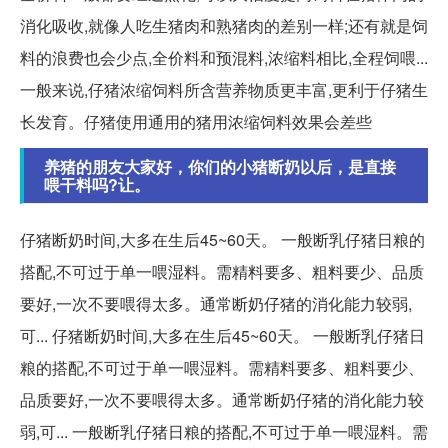
消化吸收,就像人吃生猪肉和熟猪肉的差别一样;还有就是饲
料的浪费也会少点,全价料和预混料,浓缩料相比,全程饲喂...
一般来说,仔猪浓缩饲料所含营养物质更丰富,更利于仔猪生
长发育。仔猪使用通用的猪用浓缩饲料效果会差些
养猪的朋友大家好，你们的小猪断奶以后，是直接
喂干料吗?让。
仔猪断奶时间,大多在生后45~60天。 一般断乳仔猪日粮的
搭配,不可过于单一喂湿料。需精料要多、粗料要少、品质
要好,一次不要喂得太多。通常断奶仔猪的消化能力较弱,
可... 仔猪断奶时间,大多在生后45~60天。 一般断乳仔猪日
粮的搭配,不可过于单一喂湿料。需精料要多、粗料要少、
品质要好,一次不要喂得太多。通常断奶仔猪的消化能力较
弱,可... 一般断乳仔猪日粮的搭配,不可过于单一喂湿料。需