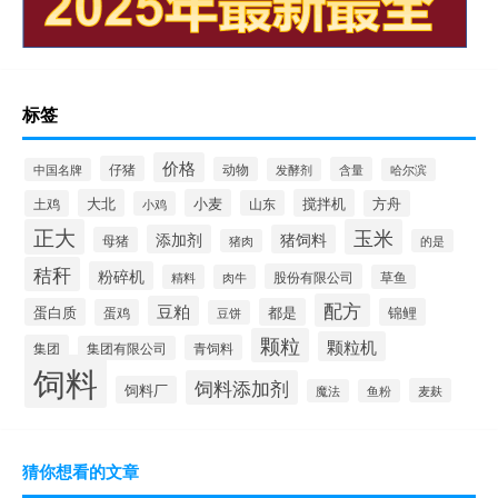
标签
价格
仔猪
动物
含量
中国名牌
发酵剂
哈尔滨
大北
小麦
搅拌机
土鸡
山东
方舟
小鸡
正大
玉米
添加剂
猪饲料
母猪
猪肉
的是
秸秆
粉碎机
股份有限公司
精料
肉牛
草鱼
配方
豆粕
蛋白质
都是
锦鲤
蛋鸡
豆饼
颗粒
颗粒机
集团
青饲料
集团有限公司
饲料
饲料添加剂
饲料厂
麦麸
魔法
鱼粉
猜你想看的文章