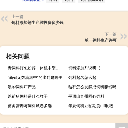
上一篇
饲料添加剂生产线投资多少钱
下一篇
单一饲料生产许可
相关问题
青饲料打包粉碎一体机中型多少钱一台中型
饲料添加剂说明书
“新碑无数满湘中”的出处是哪里
饲料起名怎么起
澳华饲料厂产品
秸秆怎么发酵成饲料赚钱吗
以前猪饲料是什么牌子
平顶山九州同心饲料
畜禽营养与饲料试卷多选
华夏饲料豆粕期货etf股吧