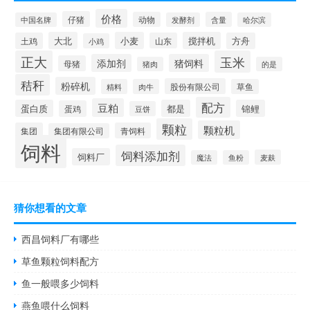
价格
仔猪
动物
含量
中国名牌
发酵剂
哈尔滨
大北
小麦
搅拌机
土鸡
山东
方舟
小鸡
正大
玉米
添加剂
猪饲料
母猪
猪肉
的是
秸秆
粉碎机
股份有限公司
精料
肉牛
草鱼
配方
豆粕
蛋白质
都是
锦鲤
蛋鸡
豆饼
颗粒
颗粒机
集团
青饲料
集团有限公司
饲料
饲料添加剂
饲料厂
麦麸
魔法
鱼粉
猜你想看的文章
西昌饲料厂有哪些
草鱼颗粒饲料配方
鱼一般喂多少饲料
燕鱼喂什么饲料