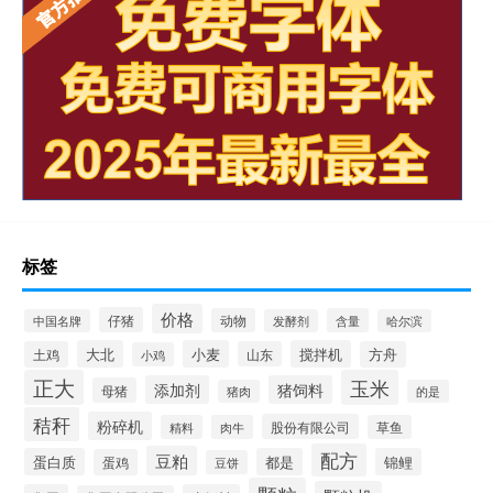
标签
价格
仔猪
动物
含量
中国名牌
发酵剂
哈尔滨
大北
小麦
搅拌机
土鸡
山东
方舟
小鸡
正大
玉米
添加剂
猪饲料
母猪
猪肉
的是
秸秆
粉碎机
股份有限公司
精料
肉牛
草鱼
配方
豆粕
蛋白质
都是
锦鲤
蛋鸡
豆饼