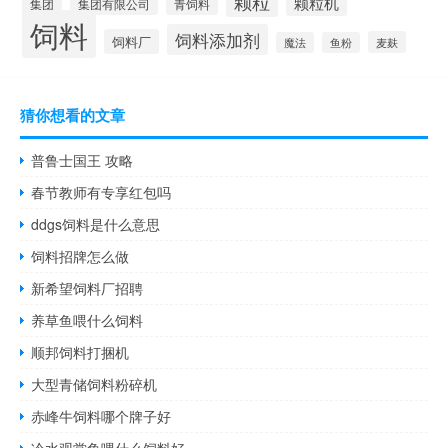
颗粒
颗粒机
集团
青饲料
集团有限公司
饲料
饲料添加剂
饲料厂
麦麸
魔法
鱼粉
猜你想看的文章
普鲁士国王 攻略
春节教师有专享红包吗
ddgs饲料是什么意思
饲料招牌怎么做
新希望饲料厂招聘
养草鱼喂什么饲料
顺邦饲料打捆机
大型青储饲料粉碎机
赤峰牛饲料哪个牌子好
冷水观赏鱼喂什么饲料好