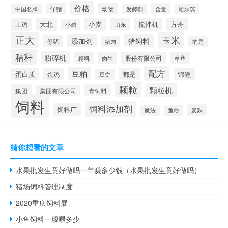
价格
仔猪
动物
含量
中国名牌
发酵剂
哈尔滨
大北
小麦
搅拌机
土鸡
山东
方舟
小鸡
正大
玉米
添加剂
猪饲料
母猪
猪肉
的是
秸秆
粉碎机
股份有限公司
精料
肉牛
草鱼
配方
豆粕
蛋白质
都是
锦鲤
蛋鸡
豆饼
颗粒
颗粒机
集团
青饲料
集团有限公司
饲料
饲料添加剂
饲料厂
麦麸
魔法
鱼粉
猜你想看的文章
水果批发生意好做吗一年赚多少钱（水果批发生意好做吗）
猪场饲料管理制度
2020重庆饲料展
小鱼饲料一般喂多少