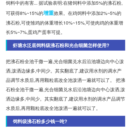
饲料中的有害... 据试验表明:在猪饲料中添加5%的沸石粉,
增重
可获得8%~15%的
效果。在鸡饲料中添加2%~5%的
沸石粉,可使雏鸡的体重增长10%~15%,可使肉鸡的体重增
长5%~7%,蛋鸡产蛋率可提。
虾塘水泛底饲料级沸石粉和光合细菌怎样使用?
把沸石粉全池干撒一遍,光合细菌兑水后沿池塘边向中心泼
洒,泼洒边缘多,中间少。其实翻底了,建议用水剂的调水产
品调节水质后,再用颗粒底改全池泼洒一遍就可以了。 把沸
石粉全池干撒一遍,光合细菌兑水后沿池塘边向中心泼洒,泼
洒边缘多,中间少。其实翻底了,建议用水剂的调水产品调节
水质后,再用颗粒底改全池泼洒一遍就可以了。
饲料级沸石粉多少钱一吨?