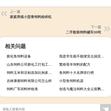
上一篇
家庭养殖小型青饲料粉碎机
下一篇
二手散装饲料罐车30吨
相关问题
膨化鱼饲料设备
我是学生能不能便宜点搞笑图（我是学生）
山东饲料公司膨化工打包工招聘
繁殖母羊饲料的配方
饲料玉米和豆粕添加比例多少合适有哪些
鱼饲料十大名牌排行榜
吉林康都饲料有限公司怎么样
小型鱼饲料机器
饲料厂车间料秤校准
创造与魔法饲料大全云斑鹦鸟分布
☚