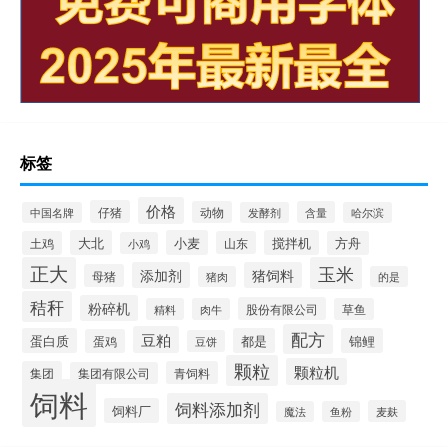
标签
价格
仔猪
动物
含量
中国名牌
发酵剂
哈尔滨
大北
小麦
搅拌机
土鸡
山东
方舟
小鸡
正大
玉米
添加剂
猪饲料
母猪
猪肉
的是
秸秆
粉碎机
股份有限公司
精料
肉牛
草鱼
配方
豆粕
蛋白质
都是
锦鲤
蛋鸡
豆饼
颗粒
颗粒机
集团
青饲料
集团有限公司
饲料
饲料添加剂
饲料厂
麦麸
魔法
鱼粉