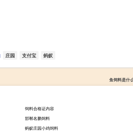
：
庄园
支付宝
蚂蚁
鱼饲料是什
饲料合格证内容
邯郸名鹏饲料
蚂蚁庄园小鸡饲料