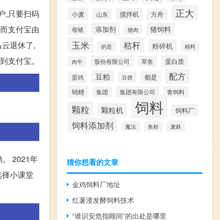
正大
户,只要扫码
小麦
搅拌机
山东
方舟
然而支付宝由
添加剂
猪饲料
母猪
猪肉
玉米
秸秆
马云退休了,
粉碎机
精料
的是
以到支付宝。
蛋白质
股份有限公司
肉牛
草鱼
配方
豆粕
都是
蛋鸡
豆饼
锦鲤
集团
青饲料
集团有限公司
饲料
颗粒
颗粒机
饲料厂
饲料添加剂
麦麸
魔法
鱼粉
 2021年
猜你想看的文章
选择小课堂
金鸡饲料厂地址
红薯渣发酵饲料技术
“谁识安危指顾间”的出处是哪里