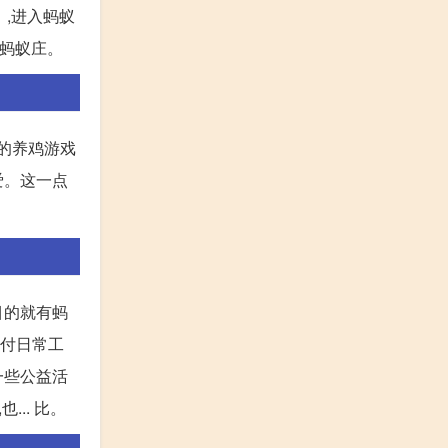
】,进入蚂蚁
.蚂蚁庄。
园的养鸡游戏
爱。这一点
目的就有蚂
支付日常工
一些公益活
.. 比。