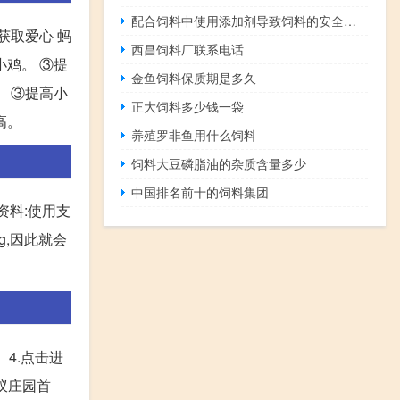
配合饲料中使用添加剂导致饲料的安全问题
获取爱心 蚂
西昌饲料厂联系电话
小鸡。 ③提
金鱼饲料保质期是多久
。 ③提高小
正大饲料多少钱一袋
高。
养殖罗非鱼用什么饲料
饲料大豆磷脂油的杂质含量多少
中国排名前十的饲料集团
资料:使用支
g,因此就会
 4.点击进
蚂蚁庄园首