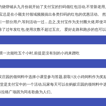
的烧饼铺从九月份就开始了支付宝的扫码领红包活动,不管新老用
支付宝总是在小额支付领域频频搞出各类扫码的红包的优惠活动。 
部分用户,等到活动一过... 总之,支付宝作为支付圈大佬,即使
除了过年发红包,使用次数不超过五次。 爱好走路和跑步的也可
鸡喂一次能吃五个小时,前提是没有别的小鸡来蹭吃
庄园的领饲料中选择小课堂参与答题,获取1次小鸡饲料作为奖励。
庄园小课堂是支付宝中的一个活动,玩家每天可以在蚂蚁庄园的领饲料中
1,布拉格广场因为同名歌曲为人们。