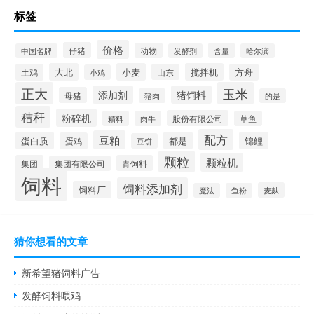
标签
价格
仔猪
动物
含量
中国名牌
发酵剂
哈尔滨
大北
小麦
搅拌机
土鸡
山东
方舟
小鸡
正大
玉米
添加剂
猪饲料
母猪
猪肉
的是
秸秆
粉碎机
股份有限公司
精料
肉牛
草鱼
配方
豆粕
蛋白质
都是
锦鲤
蛋鸡
豆饼
颗粒
颗粒机
集团
青饲料
集团有限公司
饲料
饲料添加剂
饲料厂
麦麸
魔法
鱼粉
猜你想看的文章
新希望猪饲料广告
发酵饲料喂鸡