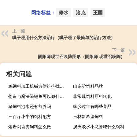
网络标签：
修水
洛克
王国
上一篇
嗓子哑用什么方法治疗（嗓子哑了最简单的治疗方法）
下一篇
阴阳师现世召唤阵图形（阴阳师 现世召唤阵）
相关问题
鸡饲料加工机械方便维护找强福机械上手快
山东驴饲料品牌
创造与魔法绿鲤鱼可以做什么饲料
非常规饲料原料转化
猪饲料泡水还有营养吗
家乡过年有哪些菜品
三百斤小牛的饲料配方
玉林新希望饲料
熔岩剑齿虎饲料怎么做
澳洲淡水小龙虾吃什么饲料