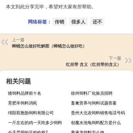
本文到此分享完毕，希望对大家有所帮助。
网络标签：
传销
很多人
还不
上一篇
蝉蛹怎么做好吃解图（蝉蛹怎么做好吃）
下一篇
红丝带 含义（红丝带的含义）
相关问题
猪饲料品牌前十名
徐州饲料厂化验员招聘
育肥羊饲料消耗
畜禽营养与饲料试题答案
绵阳双胞胎饲料有限公司
贵州大北农饲料销售电话号码
一斤左右的鸡一天吃多少饲料
创魔水池龟饲料配方是什么
今天昆明的豆粕价格?
毒液龙饲料怎么做