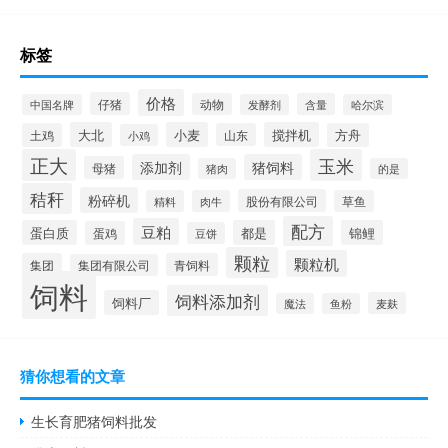
标签
价格
仔猪
动物
含量
中国名牌
发酵剂
哈尔滨
大北
小麦
搅拌机
土鸡
山东
方舟
小鸡
正大
玉米
添加剂
猪饲料
母猪
猪肉
的是
秸秆
粉碎机
股份有限公司
精料
肉牛
草鱼
配方
豆粕
蛋白质
都是
锦鲤
蛋鸡
豆饼
颗粒
颗粒机
集团
青饲料
集团有限公司
饲料
饲料添加剂
饲料厂
麦麸
魔法
鱼粉
猜你想看的文章
生长育肥猪饲料批发