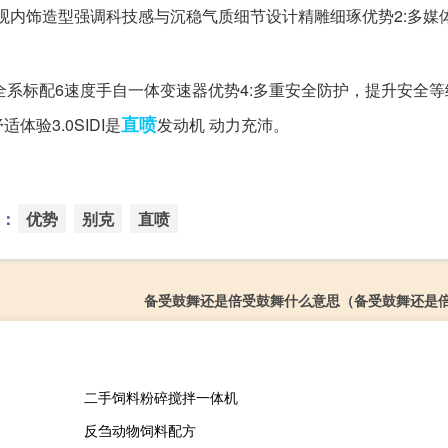
观内饰造型强调科技感与沉稳气质细节设计精雕细琢优势2:多媒
全系标配6速度手自一体变速器优势4:多重安全防护，提升安全等
直喷
验3.0SIDI是
发动机 动力充沛。
：
优势
别克
直喷
备受鼓舞还是倍受鼓舞什么意思（备受鼓舞还是
二手饲料粉碎搅拌一体机
反刍动物饲料配方