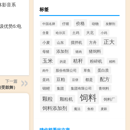
体影音系
标签
价格
仔猪
动物
中国名牌
发酵剂
级优势5:电
大北
土鸡
含量
小鸡
哈尔滨
正大
小麦
搅拌机
山东
方舟
添加剂
猪饲料
母猪
猪肉
玉米
秸秆
粉碎机
精料
的是
蛋白质
股份有限公司
肉牛
草鱼
配方
豆粕
都是
蛋鸡
豆饼
下一篇
倍受鼓舞）
锦鲤
集团
青饲料
集团有限公司
饲料
颗粒
颗粒机
饲料厂
饲料添加剂
麦麸
魔法
鱼粉
猜你想看的文章