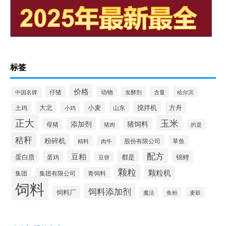
标签
价格
仔猪
动物
含量
中国名牌
发酵剂
哈尔滨
大北
小麦
搅拌机
土鸡
山东
方舟
小鸡
正大
玉米
添加剂
猪饲料
母猪
猪肉
的是
秸秆
粉碎机
股份有限公司
精料
肉牛
草鱼
配方
豆粕
蛋白质
都是
锦鲤
蛋鸡
豆饼
颗粒
颗粒机
集团
青饲料
集团有限公司
饲料
饲料添加剂
饲料厂
麦麸
魔法
鱼粉