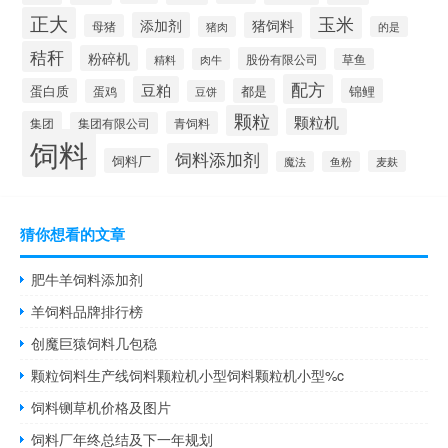
正大
玉米
添加剂
猪饲料
母猪
猪肉
的是
秸秆
粉碎机
股份有限公司
精料
肉牛
草鱼
配方
豆粕
蛋白质
都是
锦鲤
蛋鸡
豆饼
颗粒
颗粒机
集团
青饲料
集团有限公司
饲料
饲料添加剂
饲料厂
麦麸
魔法
鱼粉
猜你想看的文章
肥牛羊饲料添加剂
羊饲料品牌排行榜
创魔巨猿饲料几包稳
颗粒饲料生产线饲料颗粒机小型饲料颗粒机小型%c
饲料铡草机价格及图片
饲料厂年终总结及下一年规划