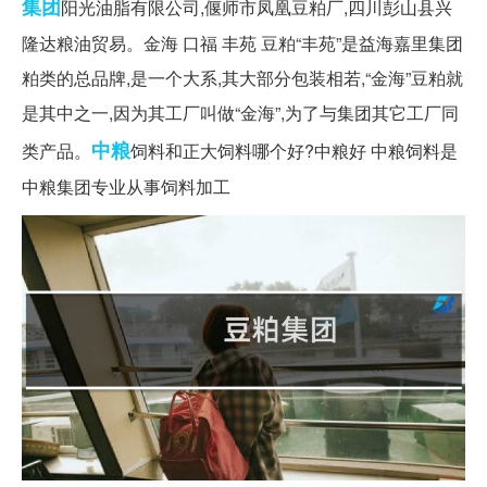
集团
阳光油脂有限公司,偃师市凤凰豆粕厂,四川彭山县兴
隆达粮油贸易。金海 口福 丰苑 豆粕“丰苑”是益海嘉里集团
粕类的总品牌,是一个大系,其大部分包装相若,“金海”豆粕就
是其中之一,因为其工厂叫做“金海”,为了与集团其它工厂同
中粮
类产品。
饲料和正大饲料哪个好?中粮好 中粮饲料是
中粮集团专业从事饲料加工