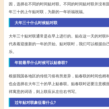
因，选择在不同的时间贴对联。不同的时间贴对联并没有
年三十的上午贴对联，为新的一年祈福祝福。
大年三十什么时候贴对联
大年三十贴对联通常是在早上进行的。贴在这一天的对联
代表着迎接新的一年的开始。贴对联时，我们可以根据自
乐。
年前最早什么时候可以贴春联?
根据我国各地区的传统习俗有所差异，贴春联的时间也稍
也会选择在大年三十的早上贴春联。贴春联时还要注意横批
祥寓意的词语，则上联应从左往右书写。
过年贴对联象征着什么?