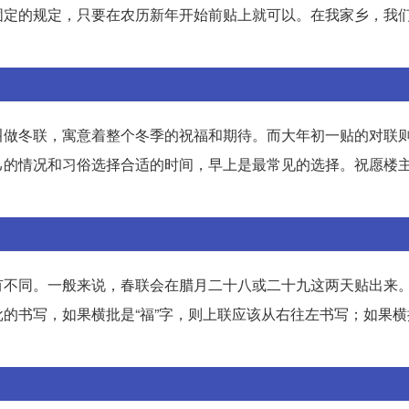
固定的规定，只要在农历新年开始前贴上就可以。在我家乡，我
叫做冬联，寓意着整个冬季的祝福和期待。而大年初一贴的对联
己的情况和习俗选择合适的时间，早上是最常见的选择。祝愿楼
有不同。一般来说，春联会在腊月二十八或二十九这两天贴出来
的书写，如果横批是“福”字，则上联应该从右往左书写；如果横