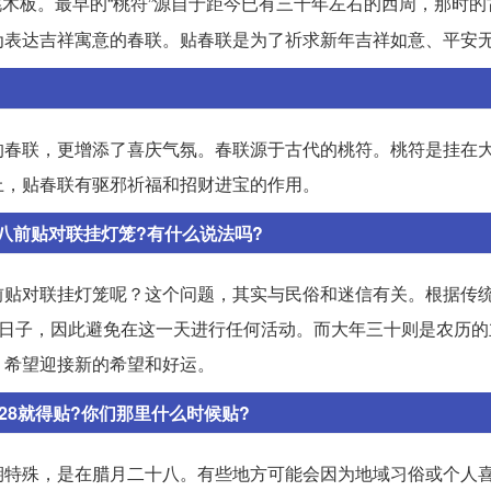
桃木板。最早的“桃符”源自于距今已有三千年左右的西周，那时的
为表达吉祥寓意的春联。贴春联是为了祈求新年吉祥如意、平安
的春联，更增添了喜庆气氛。春联源于古代的桃符。桃符是挂在
上，贴春联有驱邪祈福和招财进宝的作用。
八前贴对联挂灯笼?有什么说法吗?
前贴对联挂灯笼呢？这个问题，其实与民俗和迷信有关。根据传
的日子，因此避免在这一天进行任何活动。而大年三十则是农历的
，希望迎接新的希望和好运。
28就得贴?你们那里什么时候贴?
期特殊，是在腊月二十八。有些地方可能会因为地域习俗或个人