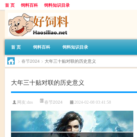
首 页
饲料百科
饲料知识目录
首 页
饲料百科
饲料知识目录
>
春节2024
>
大年三十贴对联的历史意义
大年三十贴对联的历史意义
春节2024
网友:
dns
2024-02-08 03:41:58