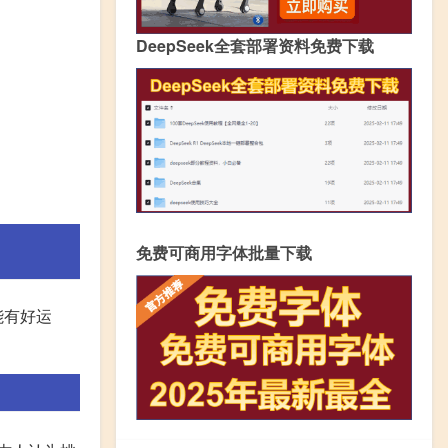
DeepSeek全套部署资料免费下载
免费可商用字体批量下载
能有好运