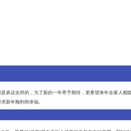
都是表达吉祥的，为了新的一年寄予期待，更希望来年全家人都
祈求新年顺利和幸福。