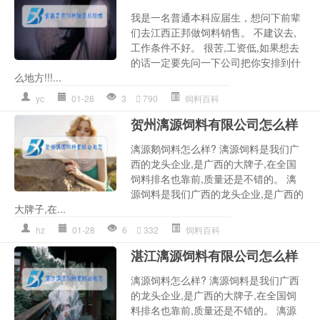
我是一名普通本科应届生，想问下前辈
们去江西正邦做饲料销售。 不建议去,
工作条件不好。 很苦,工资低,如果想去
的话一定要先问一下公司把你安排到什
么地方!!!...
yc
01-28
3
790
饲料百科
贺州漓源饲料有限公司怎么样
漓源鹅饲料怎么样? 漓源饲料是我们广
西的龙头企业,是广西的大牌子,在全国
饲料排名也靠前,质量还是不错的。 漓
源饲料是我们广西的龙头企业,是广西的
大牌子,在...
hz
01-28
6
332
饲料百科
湛江漓源饲料有限公司怎么样
漓源饲料怎么样? 漓源饲料是我们广西
的龙头企业,是广西的大牌子,在全国饲
料排名也靠前,质量还是不错的。 漓源