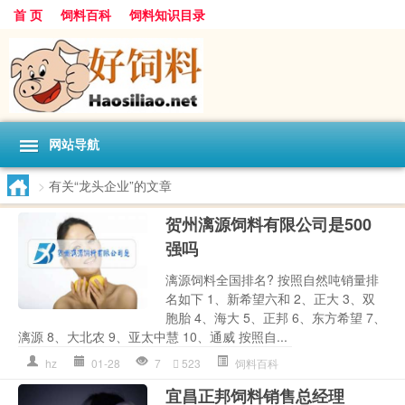
首 页
饲料百科
饲料知识目录
网站导航
>
有关“龙头企业”的文章
贺州漓源饲料有限公司是500
强吗
漓源饲料全国排名? 按照自然吨销量排
名如下 1、新希望六和 2、正大 3、双
胞胎 4、海大 5、正邦 6、东方希望 7、
漓源 8、大北农 9、亚太中慧 10、通威 按照自...
hz
01-28
7
523
饲料百科
宜昌正邦饲料销售总经理