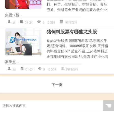
料、种苗、生物制药、智慧养殖、食品
流通、金融等全产业链的高新农牧企业
集团; (新...
sl
01-24
4
391
饲料百科
猪饲料股票有哪些龙头股
食品龙头股票 000876新希望,养猪和牛
奶,还有饲料。 000895双汇发展 正邦猪
饲料质量如何? 质量不错,正邦猪饲料是
正邦集团有限公司出品,是农业产业化国
家重点...
zs
01-24
9
564
饲料百科
下一页
☚