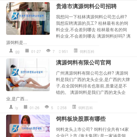
贵港市漓源饲料公司招聘
我想问一下桂林漓源饲料公司怎么样?
我想应聘漓源的员工? 桂林最有名的饲
料企业,不会差到哪去 桂林最有名的饲
料企业,不会差到哪去 漓源饲料好吗? 漓
源饲料是...
gg
01-27
7
951
饲料百科
漓源饲料有限公司官网
广州漓源饲料有限公司怎么样? 漓源饲
料是我们广西的龙头企业,是广西的大牌
子,在全国饲料排名也靠前,质量还是不
错的。 漓源饲料是我们广西的龙头企
业,是广西...
ly
01-26
5
258
饲料百科
饲料板块股票有哪些
饲料龙头上市公司? 饲料行业共有14家
企业已上市 (海大集团):是一家涵盖饲