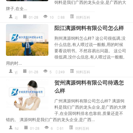
饲料是我们广西的龙头企业,是广西的大
牌子,在全...
zj
01-28
10
88
饲料百科
阳江漓源饲料有限公司怎么样
荆州漓源饲料怎么样? 这公司很低调,没
什么信息,有人喂过说一般般,用的时候
要看说明书。不然容易出问题。 这公司
很低调,没什么信息,有人喂过说一般般,
用的时...
yj
01-28
5
249
饲料百科
贺州漓源饲料有限公司待遇怎
么样
广州漓源饲料有限公司怎么样? 漓源饲
料是我们广西的龙头企业,是广西的大牌
子,在全国饲料排名也靠前,质量还是不
错的。 漓源饲料是我们广西的龙头企业,是广西...
hz
01-28
6
61
饲料百科