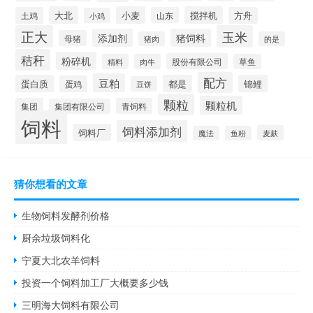
大北
小麦
搅拌机
土鸡
山东
方舟
小鸡
正大
玉米
添加剂
猪饲料
母猪
猪肉
的是
秸秆
粉碎机
股份有限公司
精料
肉牛
草鱼
配方
豆粕
蛋白质
都是
锦鲤
蛋鸡
豆饼
颗粒
颗粒机
集团
青饲料
集团有限公司
饲料
饲料添加剂
饲料厂
麦麸
魔法
鱼粉
猜你想看的文章
生物饲料发酵剂价格
厨余垃圾饲料化
宁夏大北农羊饲料
投资一个饲料加工厂大概要多少钱
三明海大饲料有限公司