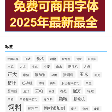
标签
价格
仔猪
动物
含量
中国名牌
发酵剂
哈尔滨
大北
小麦
搅拌机
土鸡
山东
方舟
小鸡
正大
玉米
添加剂
猪饲料
母猪
猪肉
的是
秸秆
粉碎机
股份有限公司
精料
肉牛
草鱼
配方
豆粕
蛋白质
都是
锦鲤
蛋鸡
豆饼
颗粒
颗粒机
集团
青饲料
集团有限公司
饲料
饲料添加剂
饲料厂
麦麸
魔法
鱼粉