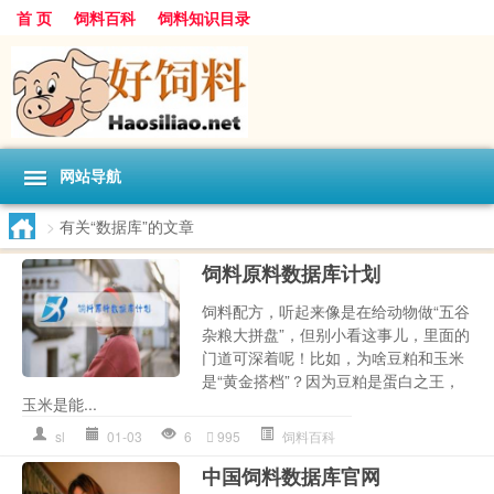
首 页
饲料百科
饲料知识目录
网站导航
>
有关“数据库”的文章
饲料原料数据库计划
饲料配方，听起来像是在给动物做“五谷
杂粮大拼盘”，但别小看这事儿，里面的
门道可深着呢！比如，为啥豆粕和玉米
是“黄金搭档”？因为豆粕是蛋白之王，
玉米是能...
sl
01-03
6
995
饲料百科
中国饲料数据库官网