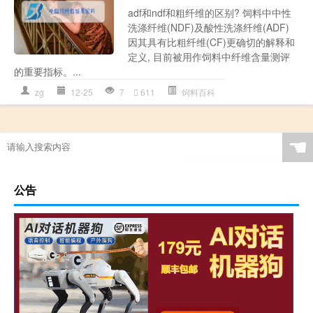
adf和ndf和粗纤维的区别? 饲料中中性
洗涤纤维(NDF)及酸性洗涤纤维(ADF)
因其具有比粗纤维(CF)更确切的解释和
定义, 目前被用作饲料中纤维含量测评
的重要指标。...
zg
12-25
7
611
饲料百科
☚
公告