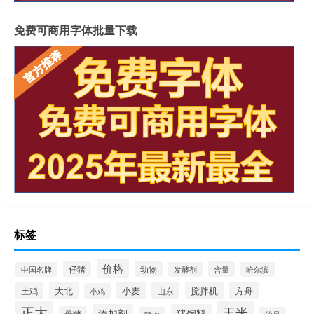
免费可商用字体批量下载
标签
价格
仔猪
动物
含量
中国名牌
发酵剂
哈尔滨
大北
小麦
搅拌机
土鸡
山东
方舟
小鸡
正大
玉米
添加剂
猪饲料
母猪