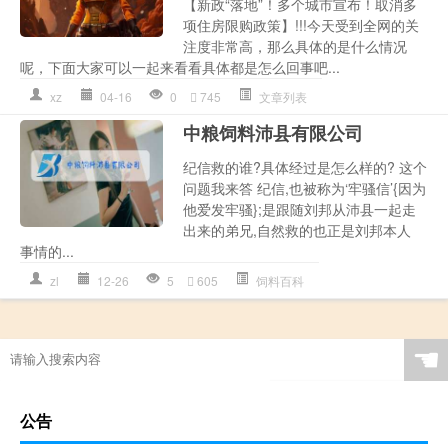
【新政“落地”！多个城市宣布！取消多
项住房限购政策】!!!今天受到全网的关
注度非常高，那么具体的是什么情况
呢，下面大家可以一起来看看具体都是怎么回事吧...
xz
04-16
0
745
文章列表
中粮饲料沛县有限公司
纪信救的谁?具体经过是怎么样的? 这个
问题我来答 纪信,也被称为‘牢骚信’{因为
他爱发牢骚};是跟随刘邦从沛县一起走
出来的弟兄,自然救的也正是刘邦本人
事情的...
zl
12-26
5
605
饲料百科
☚
公告