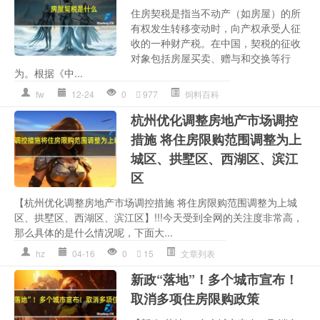
住房契税是指当不动产（如房屋）的所
有权发生转移变动时，向产权承受人征
收的一种财产税。在中国，契税的征收
对象包括房屋买卖、赠与和交换等行
为。根据《中...
fw
12-24
0
977
饲料百科
杭州优化调整房地产市场调控
措施 将住房限购范围调整为上
城区、拱墅区、西湖区、滨江
区
【杭州优化调整房地产市场调控措施 将住房限购范围调整为上城
区、拱墅区、西湖区、滨江区】!!!今天受到全网的关注度非常高，
那么具体的是什么情况呢，下面大...
hz
04-16
0
15
文章列表
新政“落地”！多个城市宣布！
取消多项住房限购政策