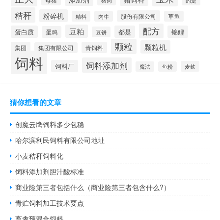
猪肉
的是
秸秆
粉碎机
股份有限公司
精料
肉牛
草鱼
配方
豆粕
蛋白质
都是
锦鲤
蛋鸡
豆饼
颗粒
颗粒机
集团
青饲料
集团有限公司
饲料
饲料添加剂
饲料厂
麦麸
魔法
鱼粉
猜你想看的文章
创魔云鹰饲料多少包稳
哈尔滨利民饲料有限公司地址
小麦秸秆饲料化
饲料添加剂胆汁酸标准
商业险第三者包括什么（商业险第三者包含什么?）
青贮饲料加工技术要点
畜禽预混合饲料