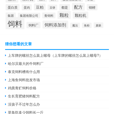
配方
豆粕
蛋白质
都是
锦鲤
蛋鸡
豆饼
颗粒
颗粒机
集团
青饲料
集团有限公司
饲料
饲料添加剂
饲料厂
麦麸
魔法
鱼粉
猜你想看的文章
上车牌的螺丝怎么装上螺母（上车牌的螺丝怎么装上螺母?）
哈尔滨最大的牛饲料厂
泰克饲料槽有什么用
上海鱼饲料批发市场
鸡粪青贮饲料价格
生长育肥猪饲料配方
没孩子不过年怎么办
草鱼吃多少饲料长一斤