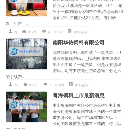
简介:湛江澳华是一家集科研、生产、销
售于一体的现代化饲料企业,占地面积50
余亩,年生产能力达20万吨。 专门研
发、生产、...
zj
01-25
6
142
饲料百科
南阳华佑饲料有限公司
我在华佑金融上面申请了一笔贷款，但
是没有提现密码... _找法网 我在华佑金
融上面申请了一笔贷款，但是没有提现
密码，对方要求先付贷款总额百分之六
的手续费...
ny
01-25
7
629
饲料百科
粤海饲料上市最新消息
中山粤海饲料有限公司怎么样? 中山粤
海公司是粤海集团在珠三角的一个非常
重要分公司。每年市场增加20%以上。
公司的发展前景是非常不错的。你可以