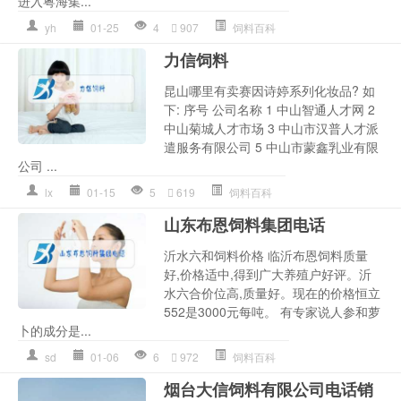
进入粤海集...
yh
01-25
4
907
饲料百科
力信饲料
昆山哪里有卖赛因诗婷系列化妆品? 如
下: 序号 公司名称 1 中山智通人才网 2
中山菊城人才市场 3 中山市汉普人才派
遣服务有限公司 5 中山市蒙鑫乳业有限
公司 ...
lx
01-15
5
619
饲料百科
山东布恩饲料集团电话
沂水六和饲料价格 临沂布恩饲料质量
好,价格适中,得到广大养殖户好评。沂
水六合价位高,质量好。现在的价格恒立
552是3000元每吨。 有专家说人参和萝
卜的成分是...
sd
01-06
6
972
饲料百科
烟台大信饲料有限公司电话销