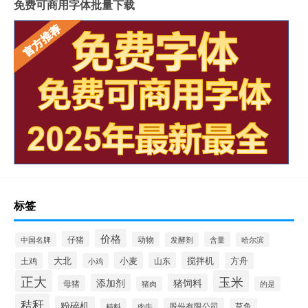
免费可商用字体批量下载
标签
价格
仔猪
动物
含量
中国名牌
发酵剂
哈尔滨
大北
小麦
搅拌机
土鸡
山东
方舟
小鸡
正大
玉米
添加剂
猪饲料
母猪
猪肉
的是
秸秆
粉碎机
股份有限公司
精料
肉牛
草鱼